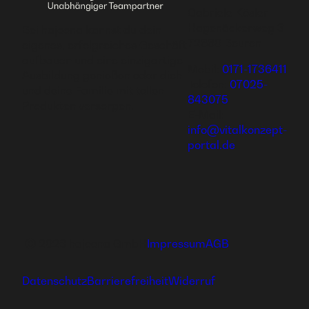
Gabriele Kösler
Hagenäckerweg 3
Bei hajoona kannst du dein
72660 Beuren
eigenes, erfolgreiches Geschäft
aufbauen und eine einzigartige
Mobil:
0171-1736411
Ausbildung genießen oder dich
Telefon:
07025-
und deine Familie mit tollen
843075
Produkten versorgen.
E-Mail:
info@vitalkonzept-
portal.de
Ⓒ 2026 hajoona GmbH
Impressum
AGB
Datenschutz
Barrierefreiheit
Widerruf