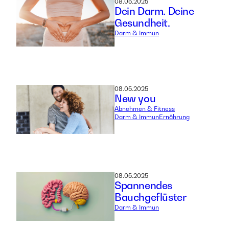
08.05.2025
Dein Darm. Deine
Gesundheit.
Darm & Immun
08.05.2025
New you
Abnehmen & Fitness
Darm & Immun
Ernährung
08.05.2025
Spannendes
Bauchgeflüster
Darm & Immun