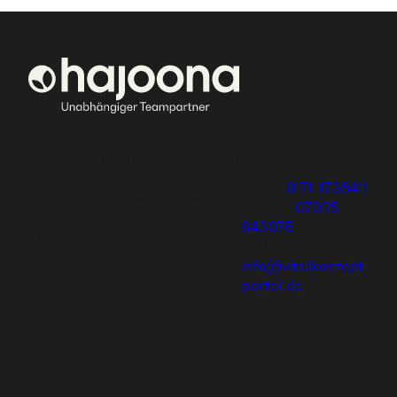
Deutschland
Gabriele Kösler
Hagenäckerweg 3
Bei hajoona kannst du dein
72660 Beuren
eigenes, erfolgreiches Geschäft
aufbauen und eine einzigartige
Mobil:
0171-1736411
Ausbildung genießen oder dich
Telefon:
07025-
und deine Familie mit tollen
843075
Produkten versorgen.
E-Mail:
info@vitalkonzept-
portal.de