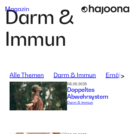
Skip
Magazin
Darm &
to
content
Immun
Alle Themen
Darm & Immun
Ernährun
>
08.05.2025
Doppeltes
Abwehrsystem
Darm & Immun