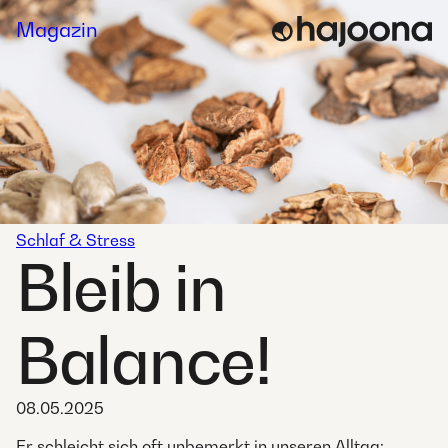
Skip
Magazin
to
content
Schlaf & Stress
Bleib in
Balance!
08.05.2025
Er schleicht sich oft unbemerkt in unseren Alltag: