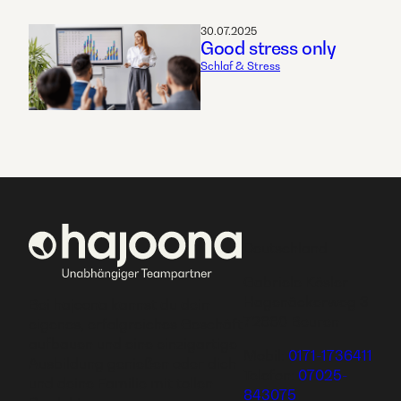
30.07.2025
Good stress only
Schlaf & Stress
Deutschland
Gabriele Kösler
Hagenäckerweg 3
Bei hajoona kannst du dein
72660 Beuren
eigenes, erfolgreiches Geschäft
aufbauen und eine einzigartige
Mobil:
0171-1736411
Ausbildung genießen oder dich
Telefon:
07025-
und deine Familie mit tollen
843075