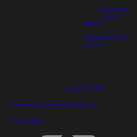
aufbauen und eine einzigartige
Mobil:
0171-1736411
Ausbildung genießen oder dich
Telefon:
07025-
und deine Familie mit tollen
843075
Produkten versorgen.
E-Mail:
info@vitalkonzept-
portal.de
Ⓒ 2026 hajoona GmbH
Impressum
AGB
Datenschutz
Barrierefreiheit
Widerruf
Hier kündigen