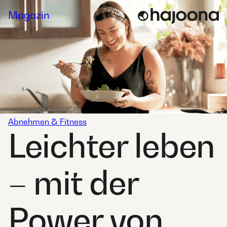
Skip
Magazin
to
content
Abnehmen & Fitness
Leichter leben
– mit der
Power von