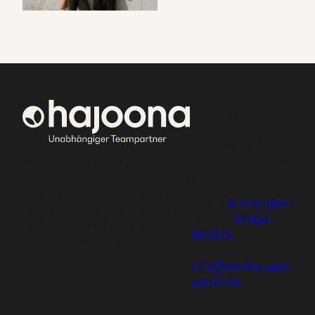
Deutschland
Gabriele Kösler
Hagenäckerweg 3
Bei hajoona kannst du dein
72660 Beuren
eigenes, erfolgreiches Geschäft
aufbauen und eine einzigartige
Mobil:
0171-1736411
Ausbildung genießen oder dich
Telefon:
07025-
und deine Familie mit tollen
843075
Produkten versorgen.
E-Mail:
info@vitalkonzept-
portal.de