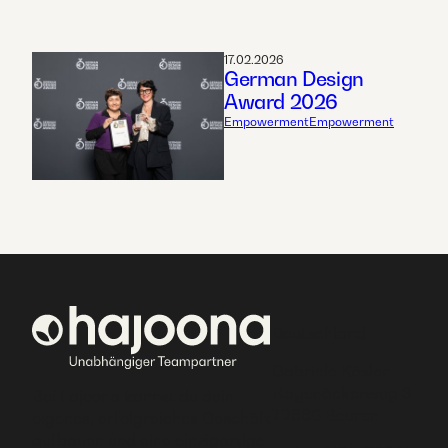
17.02.2026
German Design
Award 2026
Empowerment
Empowerment
Deutschland
Gabriele Kösler
Hagenäckerweg 3
Bei hajoona kannst du dein
72660 Beuren
eigenes, erfolgreiches Geschäft
aufbauen und eine einzigartige