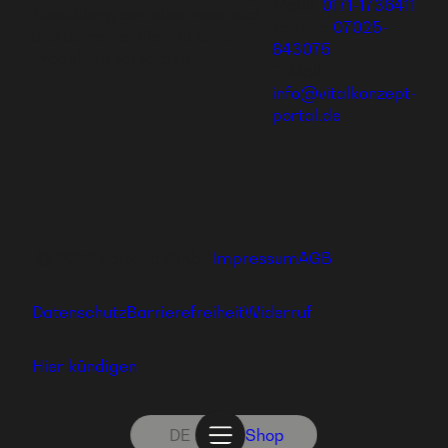
Mobil:
0171-1736411
Ausbildung genießen oder dich
Telefon:
07025-
und deine Familie mit tollen
843075
Produkten versorgen.
E-Mail:
info@vitalkonzept-
portal.de
Ⓒ 2026 hajoona GmbH
Impressum
AGB
Datenschutz
Barrierefreiheit
Widerruf
Hier kündigen
DE
Shop